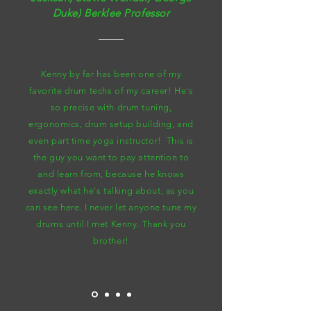
Duke)
Berklee Professor
Kenny by far has been one of my
favorite drum techs of my career! He's
so precise with drum tuning,
ergonomics, drum setup building, and
even part time yoga instructor! This is
the guy you want to pay attention to
and learn from, because he knows
exactly what he's talking about, as you
can see here. I never let anyone tune my
drums until I met Kenny. Thank you
brother!