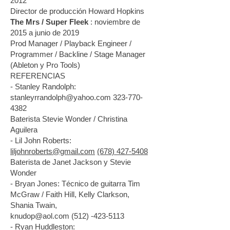
2012
Director de producción Howard Hopkins
The Mrs / Super Fleek
: noviembre de
2015 a junio de 2019
Prod Manager / Playback Engineer /
Programmer / Backline / Stage Manager
(Ableton y Pro Tools)
REFERENCIAS
- Stanley Randolph:
stanleyrrandolph@yahoo.com 323-770-
4382
Baterista Stevie Wonder / Christina
Aguilera
- Lil John Roberts:
liljohnroberts@gmail.com
(678) 427-5408
Baterista de Janet Jackson y Stevie
Wonder
- Bryan Jones: Técnico de guitarra Tim
McGraw / Faith Hill, Kelly Clarkson,
Shania Twain,
knudop@aol.com (512) -423-5113
- Ryan Huddleston: