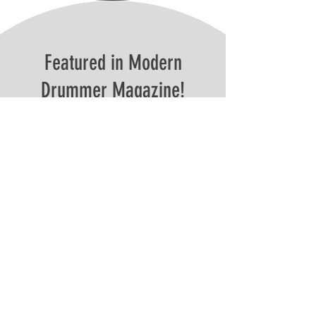
Featured in Modern
Drummer Magazine!
Thank you to my viewers, site members,
and students for your support as it helped
to make this happen!