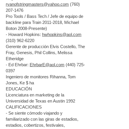
ryanofstringmasters@yahoo.com
(760)
207-1476
Pro Tools / Bass Tech / Jefe de equipo de
backline para Train 2011-2018, Michael
Boton 2008-Presente)
- Howard Hopkins:
hwhopkins@aol.com
(310) 962-6220
Gerente de producción Elvis Costello, The
Fray, Genesis, Phil Collins, Melissa
Etheridge
- Ed Ehrbar:
EhrbarE@aol.com
(440) 725-
0397
Ingeniero de monitores Rihanna, Tom
Jones, Ke $ ha
EDUCACIÓN
Licenciatura en marketing de la
Universidad de Texas en Austin 1992
CALIFICACIONES
- Se siente cómodo viajando y
familiarizado con las giras de estadios,
estadios, cobertizos, festivales,